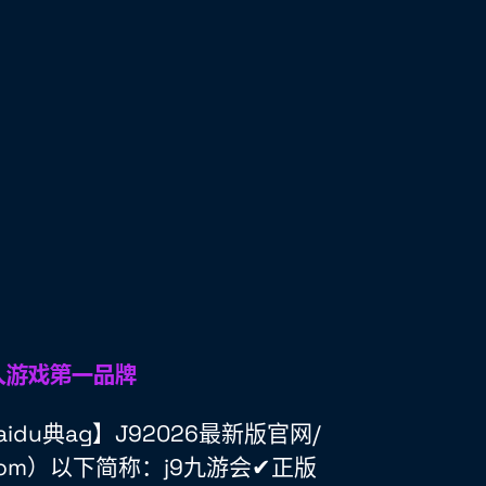
idu典ag】J92026最新版官网/
i.com）以下简称：j9九游会✔正版