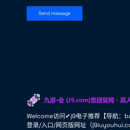
Send message
Welcome访问✔j9电子推荐【导航：ba
登录/入口/网页版网址（j9iuyouhu