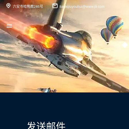
六安市哈熊教246号
lianxijiuyouhui@www.j9.com
发送邮件