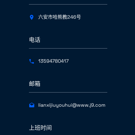
六安市哈熊教246号
电话
13594780417
邮箱
lianxijiuyouhui@www.j9.com
上班时间