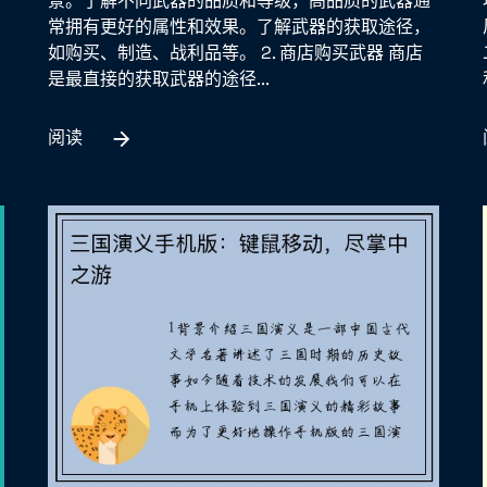
景。了解不同武器的品质和等级，高品质的武器通
常拥有更好的属性和效果。了解武器的获取途径，
如购买、制造、战利品等。 2. 商店购买武器 商店
是最直接的获取武器的途径...
阅读