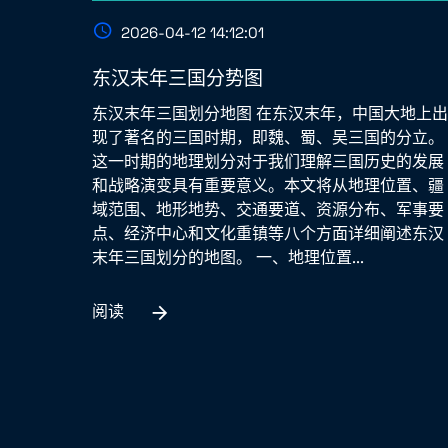
2026-04-12 14:12:01
东汉末年三国分势图
东汉末年三国划分地图 在东汉末年，中国大地上出
现了著名的三国时期，即魏、蜀、吴三国的分立。
这一时期的地理划分对于我们理解三国历史的发展
和战略演变具有重要意义。本文将从地理位置、疆
域范围、地形地势、交通要道、资源分布、军事要
点、经济中心和文化重镇等八个方面详细阐述东汉
末年三国划分的地图。 一、地理位置...
阅读