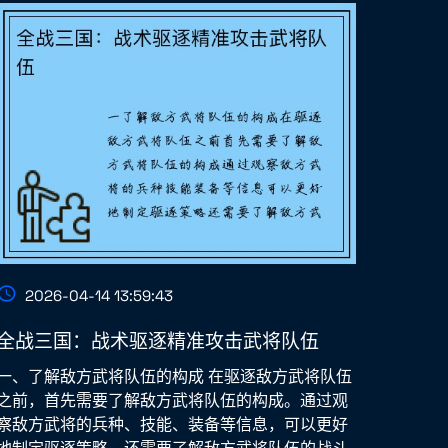
2026-04-14 13:59:43
全战三国：战术驱逐精准攻击武将队伍
一、了解敌方武将队伍的构成 在驱逐敌方武将队伍
之前，首先需要了解敌方武将队伍的构成。通过观
察敌方武将的兵种、技能、装备等信息，可以更好