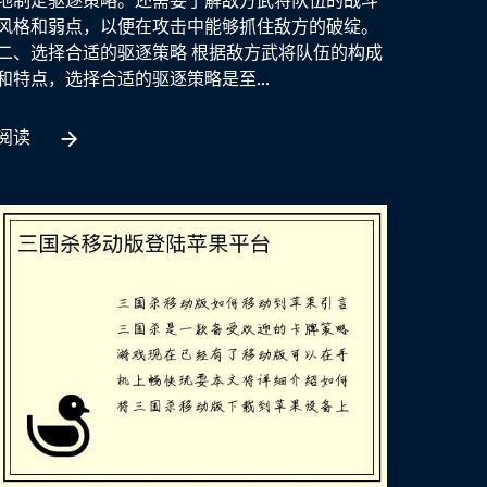
地制定驱逐策略。还需要了解敌方武将队伍的战斗
风格和弱点，以便在攻击中能够抓住敌方的破绽。
二、选择合适的驱逐策略 根据敌方武将队伍的构成
和特点，选择合适的驱逐策略是至...
阅读