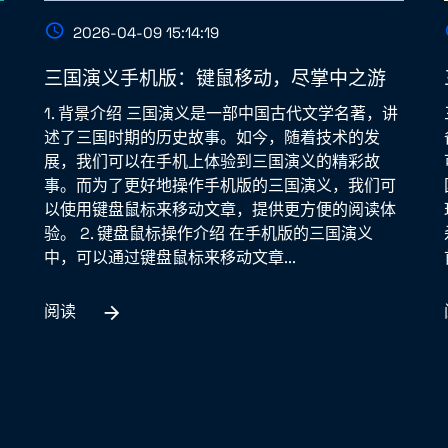
2026-04-09 15:14:19
三国演义手机版：键鼠移动，尽掌中之游
1. 背景介绍 三国演义是一部中国古代文学名著，讲
述了三国时期的历史故事。如今，随着技术的发
展，我们可以在手机上体验到三国演义的精彩故
事。而为了更好地操作手机版的三国演义，我们可
以使用键盘鼠标来移动文章，提供更方便的阅读体
验。 2. 键盘鼠标操作介绍 在手机版的三国演义
中，可以通过键盘鼠标来移动文章...
阅读