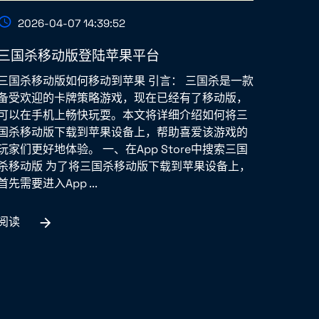
2026-04-07 14:39:52
三国杀移动版登陆苹果平台
三国杀移动版如何移动到苹果 引言： 三国杀是一款
备受欢迎的卡牌策略游戏，现在已经有了移动版，
可以在手机上畅快玩耍。本文将详细介绍如何将三
国杀移动版下载到苹果设备上，帮助喜爱该游戏的
玩家们更好地体验。 一、在App Store中搜索三国
杀移动版 为了将三国杀移动版下载到苹果设备上，
首先需要进入App ...
阅读