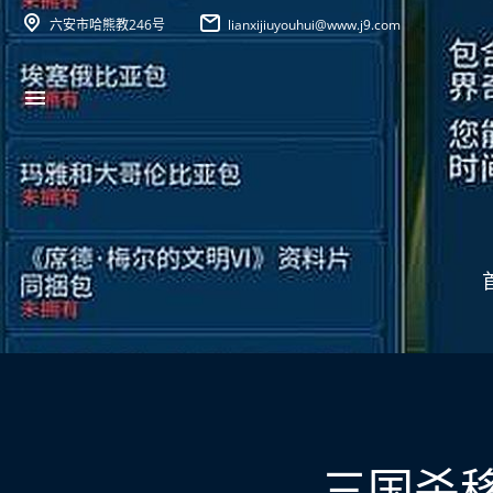
六安市哈熊教246号
lianxijiuyouhui@www.j9.com
三国杀